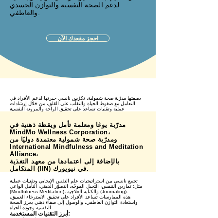
لدعم الصحة النفسية والتوازن الجسدي
والعاطفي.
احجز مقعدك الآن
بصفتها مدرّبة صحة شمولية، تكرّس نانسي خبرتها لدعم الأفراد في
التعامل مع ضغوط الحياة والتغلّب على القلق، من خلال إرشادات
عملية وتقنيات تساعد على تحقيق الراحة والمرونة النفسية
مدرّبة يوغا ومعلمة تأمل ويقظة ذهنية في
MindMo Wellness Corporation،
ومدرّبة صحة شمولية معتمدة دوليًا من
International Mindfulness and Meditation
Alliance،
بالإضافة إلى اعتمادها من معهد التغذية
المتكامل (IIN) في نيويورك.
تجمع نانسي بين استراتيجيات علم النفس الإيجابي وتقنيات عملية
مثل: تمارين التنفس، التخيل الموجّه، التصوّر الذهني، التأمل الواعي
(Mindfulness Meditation)، والكتابة العلاجية (Journaling).
هذه الممارسات تساعد الأفراد على تحقيق الاسترخاء العميق،
واستعادة التوازن العاطفي، والوصول إلى صفاء ذهني يعزز الصحة
النفسية وجودة الحياة.
أبرز التقنيات المستخدمة: