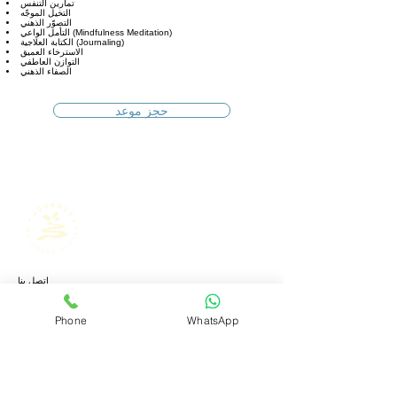
تمارين التنفس
التخيل الموجّه
التصوّر الذهني
التأمل الواعي (Mindfulness Meditation)
الكتابة العلاجية (Journaling)
الاسترخاء العميق
التوازن العاطفي
الصفاء الذهني
حجز موعد
اتصل بنا
1407، ذا بايناري من أمنيات، مراسي درايف، الخليج التجاري، دبي
للاستفسارات
Phone
WhatsApp
+971 4 553 4518
+971 52 855 6506
info@journeywellness.ae
البريد الإلكتروني: