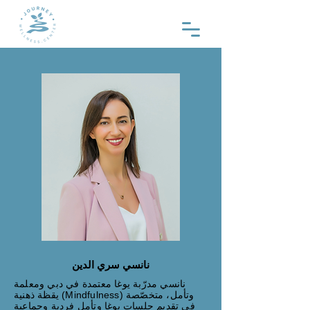
نانسي سري الدين
نانسي مدرّبة يوغا معتمدة في دبي ومعلمة
يقظة ذهنية (Mindfulness) وتأمل، متخصّصة
في تقديم جلسات يوغا وتأمل فردية وجماعية